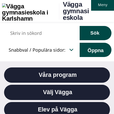
Vägga
Meny
gymnasi
eskola
Sök
Öppna
Våra program
Välj Vägga
Elev på Vägga