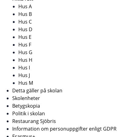
Hus A
Hus B
Hus C
Hus D
Hus E
Hus F
Hus G
Hus H
Hus I
Hus J
Hus M
Detta gäller på skolan
Skolenheter
Betygskopia
Politik i skolan
Restaurang Sjöbris
Information om personuppgifter enligt GDPR
Erasmus+