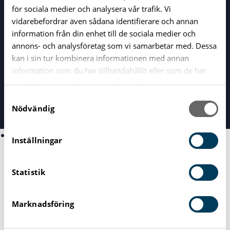
för sociala medier och analysera vår trafik. Vi
vidarebefordrar även sådana identifierare och annan
information från din enhet till de sociala medier och
annons- och analysföretag som vi samarbetar med. Dessa
kan i sin tur kombinera informationen med annan
information som du har tillhandahållit eller som de har
Vägga Gymnasieskola Karlshamn
| Väggavägen 2, 374
81 Karlshamn |
0454-574000
samlat in när du har använt deras tjänster.
vaggaskolan@utb.karlshamn.se
S
Nödvändig
a
m
Våra program
t
Inställningar
Barn och fritid
y
c
Bygg- och anläggning
Statistik
k
El och energi
e
Ekonomi
s
Estetiska
Marknadsföring
v
Fordon och transport
a
Hotell och turism