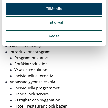
l
Naturvetenskap
Tillåt alla
Restaurang och livsmedel
Smakprov från vardagen på RL
Vad säger restaurangbranschen?
Tillåt urval
Samhällsvetenskap
Teknik
Avvisa
VVS och fastighet
Vård och omsorg
Introduktionsprogram
Programinriktat val
Språkintroduktion
Yrkesintroduktion
Individuellt alternativ
Anpassad gymnasieskola
Individuella programmet
Handel och service
Fastighet och byggnation
Hotell, restaurang och bageri