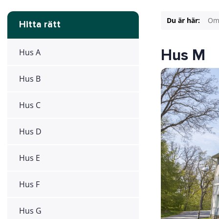
Du är här:
Om
Hitta rätt
Hus M
Hus A
Hus B
Hus C
Hus D
Hus E
Hus F
Hus G