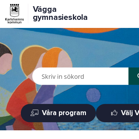
Vägga
gymnasieskola
Våra program
Välj 