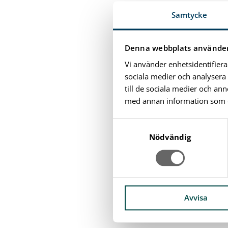
Samtycke
Denna webbplats använder
Vi använder enhetsidentifiera
sociala medier och analysera 
till de sociala medier och a
med annan information som du 
S
a
Nödvändig
m
t
y
c
k
Avvisa
e
s