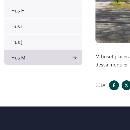
Hus H
Hus I
Hus J
M-huset placera
Hus M
dessa moduler b
DELA: