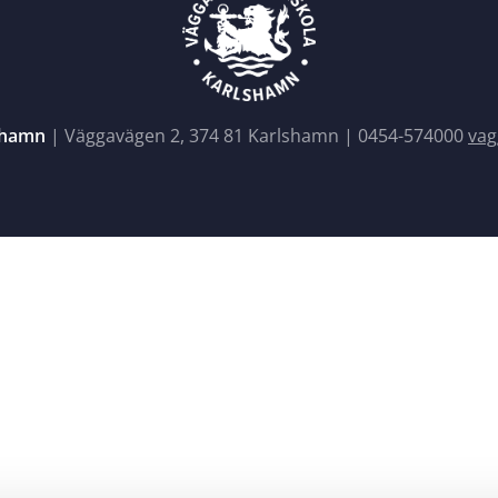
shamn
| Väggavägen 2, 374 81 Karlshamn |
0454-574000
vag