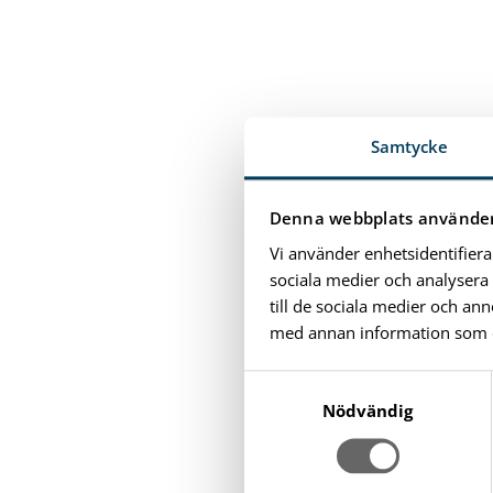
Samtycke
Denna webbplats använder
Vi använder enhetsidentifiera
sociala medier och analysera 
till de sociala medier och a
med annan information som du 
S
a
Nödvändig
m
t
y