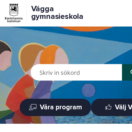
Vägga
gymnasieskola
Våra program
Välj 