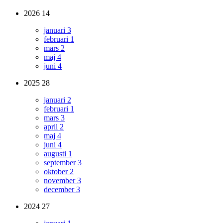
2026
14
januari
3
februari
1
mars
2
maj
4
juni
4
2025
28
januari
2
februari
1
mars
3
april
2
maj
4
juni
4
augusti
1
september
3
oktober
2
november
3
december
3
2024
27