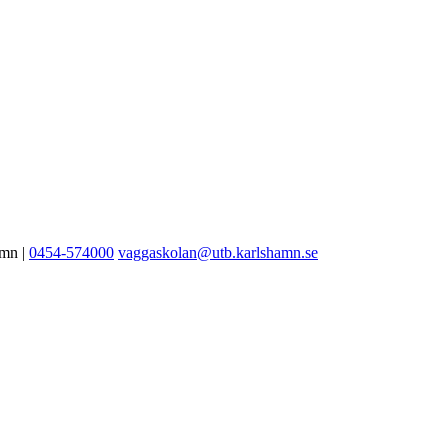
amn |
0454-574000
vaggaskolan@utb.karlshamn.se