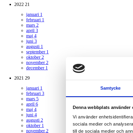
2022
21
januari
1
februari
1
mars
2
april
3
maj
4
juni
3
augusti
1
september
1
oktober
2
november
2
december
1
2021
29
Samtycke
januari
1
februari
3
mars
5
april
6
Denna webbplats använder 
maj
4
juni
4
Vi använder enhetsidentifierar
augusti
2
sociala medier och analysera 
oktober
1
november
2
till de sociala medier och a