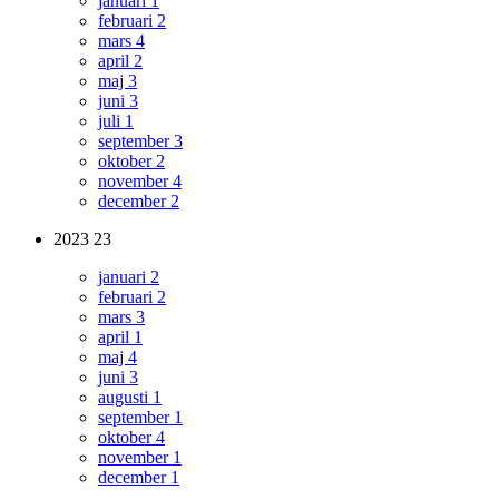
januari
1
februari
2
mars
4
april
2
maj
3
juni
3
juli
1
september
3
oktober
2
november
4
december
2
2023
23
januari
2
februari
2
mars
3
april
1
maj
4
juni
3
augusti
1
september
1
oktober
4
november
1
december
1