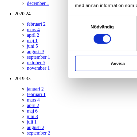
december
1
med annan information som du 
2020
24
Samtyckesval
februari
2
Nödvändig
mars
4
april
2
maj
1
juni
5
augusti
3
september
1
oktober
5
Avvisa
november
1
2019
33
januari
2
februari
1
mars
4
april
2
maj
6
juni
3
juli
1
augusti
2
september
2