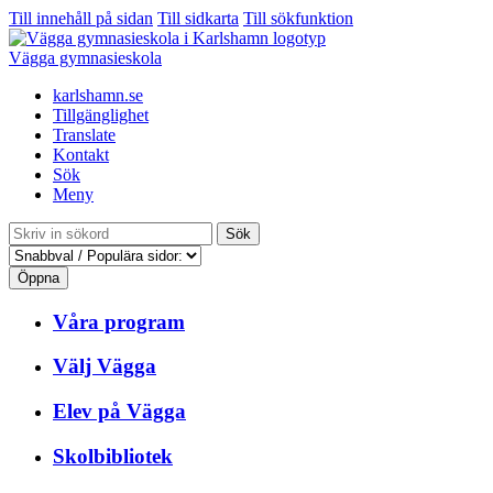
Till innehåll på sidan
Till sidkarta
Till sökfunktion
Vägga gymnasieskola
karlshamn.se
Tillgänglighet
Translate
Kontakt
Sök
Meny
Sök
Öppna
Våra program
Välj Vägga
Elev på Vägga
Skolbibliotek