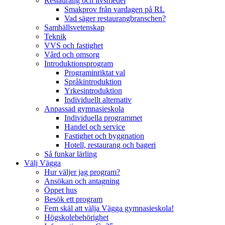
Restaurang och livsmedel
Smakprov från vardagen på RL
Vad säger restaurangbranschen?
Samhällsvetenskap
Teknik
VVS och fastighet
Vård och omsorg
Introduktionsprogram
Programinriktat val
Språkintroduktion
Yrkesintroduktion
Individuellt alternativ
Anpassad gymnasieskola
Individuella programmet
Handel och service
Fastighet och byggnation
Hotell, restaurang och bageri
Så funkar lärling
Välj Vägga
Hur väljer jag program?
Ansökan och antagning
Öppet hus
Besök ett program
Fem skäl att välja Vägga gymnasieskola!
Högskolebehörighet