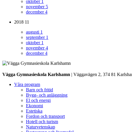
oktober
1
november
5
december
4
2018
11
augusti
1
september
1
oktober
1
november
4
december
4
Vägga Gymnasieskola Karlshamn
| Väggavägen 2, 374 81 Karlsh
Våra program
Barn och fritid
Bygg- och anläggning
El och energi
Ekonomi
Estetiska
Fordon och transport
Hotell och turism
Naturvetenskap