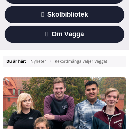
Skolbibliotek
Om Vägga
Du är här:
Nyheter
Rekordmånga väljer Vägga!