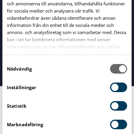
och annonserna till användarna, tillhandahålla funktioner
för sociala medier och analysera vår trafik. Vi
vidarebefordrar även sådana identifierare och annan
information från din enhet till de sociala medier och
annons- och analysföretag som vi samarbetar med. Dessa
kan i sin tur kombinera informationen med annan
information som du har tillhandahållit eller som de har
Vägga Gymnasieskola Karlshamn
| Väggavägen 2, 374
samlat in när du har använt deras tjänster.
81 Karlshamn |
0454-574000
S
vaggaskolan@utb.karlshamn.se
Nödvändig
a
m
t
Inställningar
Close menu
y
c
Statistik
k
e
s
Marknadsföring
v