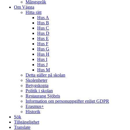
Mångspråk
Om Vägga
Hitta rätt
Hus A
Hus B
Hus C
Hus D
Hus E
Hus F
Hus G
Hus H
Hus I
Hus J
Hus M
Detta gäller på skolan
Skolenheter
Betygskopia
Politik i skolan
Restaurang Sjöbris
Information om personuppgifter enligt GDPR
Erasmus+
Historik
Sök
Tillgänglighet
Translate