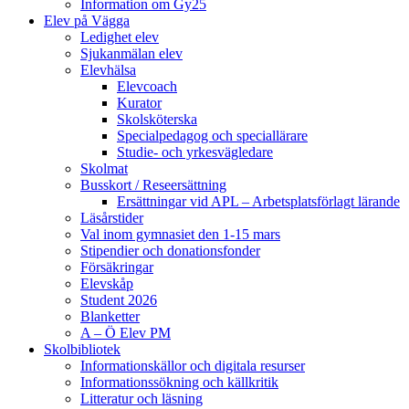
Information om Gy25
Elev på Vägga
Ledighet elev
Sjukanmälan elev
Elevhälsa
Elevcoach
Kurator
Skolsköterska
Specialpedagog och speciallärare
Studie- och yrkesvägledare
Skolmat
Busskort / Reseersättning
Ersättningar vid APL – Arbetsplatsförlagt lärande
Läsårstider
Val inom gymnasiet den 1-15 mars
Stipendier och donationsfonder
Försäkringar
Elevskåp
Student 2026
Blanketter
A – Ö Elev PM
Skolbibliotek
Informationskällor och digitala resurser
Informationssökning och källkritik
Litteratur och läsning