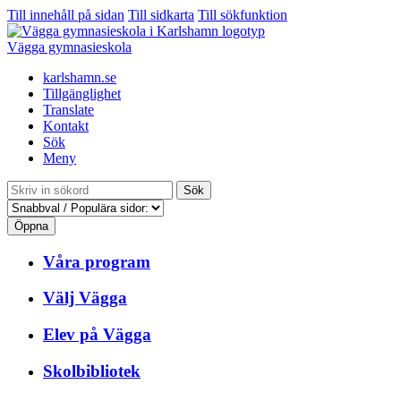
Till innehåll på sidan
Till sidkarta
Till sökfunktion
Vägga gymnasieskola
karlshamn.se
Tillgänglighet
Translate
Kontakt
Sök
Meny
Sök
Öppna
Våra program
Välj Vägga
Elev på Vägga
Skolbibliotek