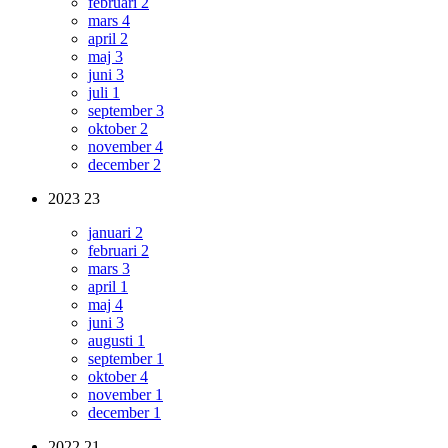
februari
2
mars
4
april
2
maj
3
juni
3
juli
1
september
3
oktober
2
november
4
december
2
2023
23
januari
2
februari
2
mars
3
april
1
maj
4
juni
3
augusti
1
september
1
oktober
4
november
1
december
1
2022
21