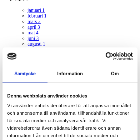
januari
1
februari
1
mars
2
april
3
maj
4
juni
3
augusti
1
september
1
oktober
2
november
2
december
1
Samtycke
Information
Om
2021
29
januari
1
februari
3
Denna webbplats använder cookies
mars
5
april
6
Vi använder enhetsidentifierare för att anpassa innehållet
maj
4
och annonserna till användarna, tillhandahålla funktioner
juni
4
för sociala medier och analysera vår trafik. Vi
augusti
2
oktober
1
vidarebefordrar även sådana identifierare och annan
november
2
information från din enhet till de sociala medier och
december
1