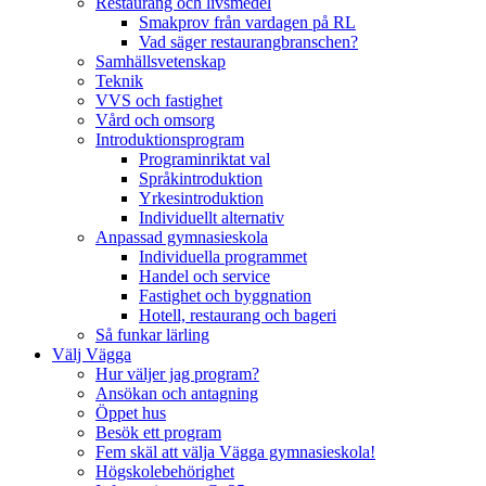
Restaurang och livsmedel
Smakprov från vardagen på RL
Vad säger restaurangbranschen?
Samhällsvetenskap
Teknik
VVS och fastighet
Vård och omsorg
Introduktionsprogram
Programinriktat val
Språkintroduktion
Yrkesintroduktion
Individuellt alternativ
Anpassad gymnasieskola
Individuella programmet
Handel och service
Fastighet och byggnation
Hotell, restaurang och bageri
Så funkar lärling
Välj Vägga
Hur väljer jag program?
Ansökan och antagning
Öppet hus
Besök ett program
Fem skäl att välja Vägga gymnasieskola!
Högskolebehörighet