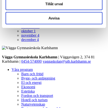
november
5
Tillåt urval
december
4
2018
11
Avvisa
augusti
1
september
1
oktober
1
november
4
december
4
Vägga Gymnasieskola Karlshamn
| Väggavägen 2, 374 81
Karlshamn |
0454-574000
vaggaskolan@utb.karlshamn.se
Våra program
Barn och fritid
Bygg- och anläggning
El och energi
Ekonomi
Estetiska
Fordon och transport
Hotell och turism
Naturvetenskap