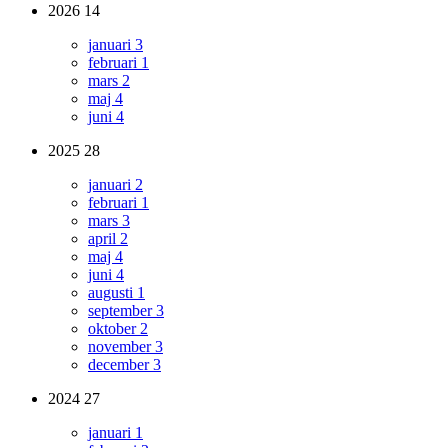
2026
14
januari
3
februari
1
mars
2
maj
4
juni
4
2025
28
januari
2
februari
1
mars
3
april
2
maj
4
juni
4
augusti
1
september
3
oktober
2
november
3
december
3
2024
27
januari
1