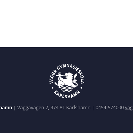
shamn
| Väggavägen 2, 374 81 Karlshamn |
0454-574000
vag