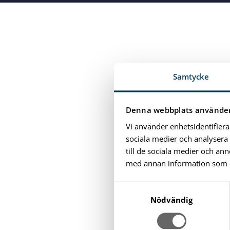
Close menu
Samtycke
Denna webbplats använder
Vi använder enhetsidentifiera
sociala medier och analysera 
till de sociala medier och a
med annan information som du 
S
a
Nödvändig
m
t