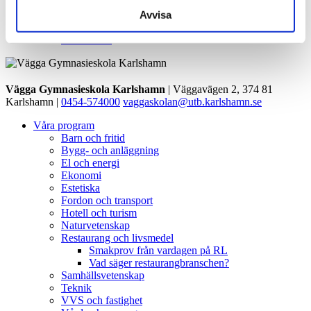
september
1
oktober
1
Avvisa
november
4
december
4
Vägga Gymnasieskola Karlshamn
| Väggavägen 2, 374 81
Karlshamn |
0454-574000
vaggaskolan@utb.karlshamn.se
Våra program
Barn och fritid
Bygg- och anläggning
El och energi
Ekonomi
Estetiska
Fordon och transport
Hotell och turism
Naturvetenskap
Restaurang och livsmedel
Smakprov från vardagen på RL
Vad säger restaurangbranschen?
Samhällsvetenskap
Teknik
VVS och fastighet