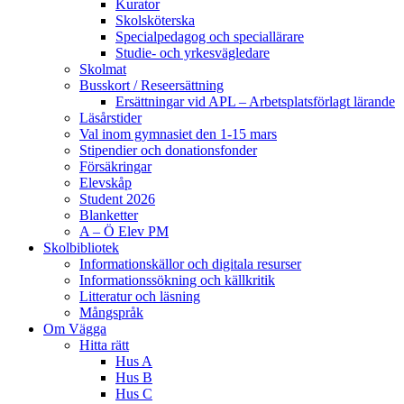
Kurator
Skolsköterska
Specialpedagog och speciallärare
Studie- och yrkesvägledare
Skolmat
Busskort / Reseersättning
Ersättningar vid APL – Arbetsplatsförlagt lärande
Läsårstider
Val inom gymnasiet den 1-15 mars
Stipendier och donationsfonder
Försäkringar
Elevskåp
Student 2026
Blanketter
A – Ö Elev PM
Skolbibliotek
Informationskällor och digitala resurser
Informationssökning och källkritik
Litteratur och läsning
Mångspråk
Om Vägga
Hitta rätt
Hus A
Hus B
Hus C