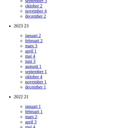
september
3
oktober
2
november
4
december
2
2023
23
januari
2
februari
2
mars
3
april
1
maj
4
juni
3
augusti
1
september
1
oktober
4
november
1
december
1
2022
21
januari
1
februari
1
mars
2
april
3
maj
4