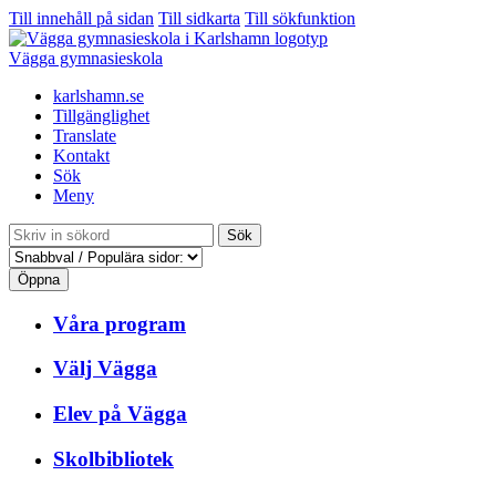
Till innehåll på sidan
Till sidkarta
Till sökfunktion
Vägga gymnasieskola
karlshamn.se
Tillgänglighet
Translate
Kontakt
Sök
Meny
Sök
Öppna
Våra program
Välj Vägga
Elev på Vägga
Skolbibliotek