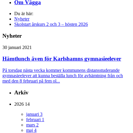
Om Vägga
Du är här:
Nyheter
Skolstart årskurs 2 och 3 – hösten 2026
Nyheter
30 januari 2021
Hämtlunch även för Karlshamns gymnasieelever
På torsdag nästa vecka kommer kommunens distansstuderande
gymnasieelever att kunna beställa lunch för avhämtning från och
med den 8 februari på fem ol...
Arkiv
2026
14
januari
3
februari
1
mars
2
maj
4