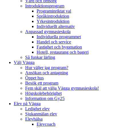
Vård och omsorg
Introduktionsprogram
Programinriktat val
Språkintroduktion
Yrkesintroduktion
Individuellt alternativ
Anpassad gymnasieskola
Individuella programmet
Handel och service
Fastighet och byggnation
Hotell, restaurang och bageri
Så funkar lärling
Välj Vägga
Hur väljer jag program?
Ansökan och antagning
Öppet hus
Besök ett program
Fem skäl att välja Vägga gymnasieskola!
Högskolebehörighet
Information om Gy25
Elev på Vägga
Ledighet elev
Sjukanmälan elev
Elevhälsa
Elevcoach