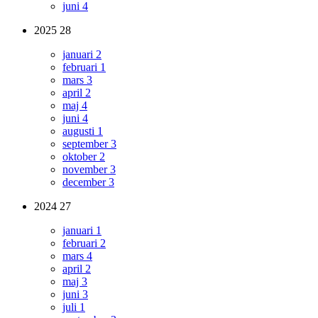
juni
4
2025
28
januari
2
februari
1
mars
3
april
2
maj
4
juni
4
augusti
1
september
3
oktober
2
november
3
december
3
2024
27
januari
1
februari
2
mars
4
april
2
maj
3
juni
3
juli
1