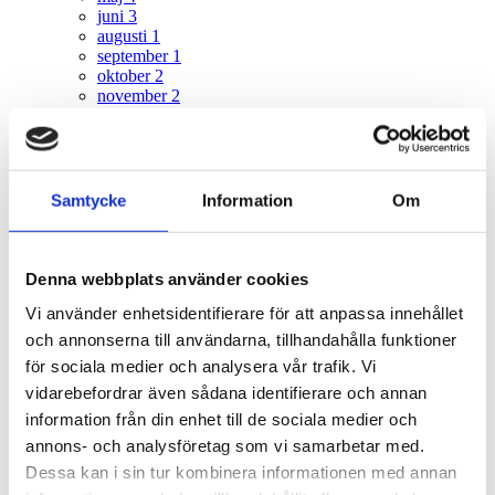
juni
3
augusti
1
september
1
oktober
2
november
2
december
1
2021
29
januari
1
Samtycke
Information
Om
februari
3
mars
5
april
6
maj
4
Denna webbplats använder cookies
juni
4
augusti
2
Vi använder enhetsidentifierare för att anpassa innehållet
oktober
1
och annonserna till användarna, tillhandahålla funktioner
november
2
för sociala medier och analysera vår trafik. Vi
december
1
vidarebefordrar även sådana identifierare och annan
2020
24
information från din enhet till de sociala medier och
februari
2
annons- och analysföretag som vi samarbetar med.
mars
4
Dessa kan i sin tur kombinera informationen med annan
april
2