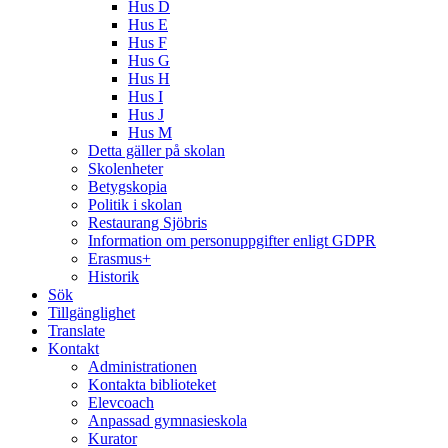
Hus D
Hus E
Hus F
Hus G
Hus H
Hus I
Hus J
Hus M
Detta gäller på skolan
Skolenheter
Betygskopia
Politik i skolan
Restaurang Sjöbris
Information om personuppgifter enligt GDPR
Erasmus+
Historik
Sök
Tillgänglighet
Translate
Kontakt
Administrationen
Kontakta biblioteket
Elevcoach
Anpassad gymnasieskola
Kurator