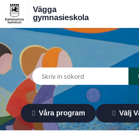
Vägga
gymnasieskola
Våra program
Välj 