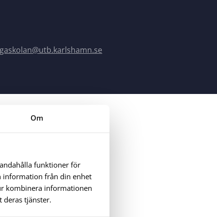
gaskolan@utb.karlshamn.se
Om
handahålla funktioner för
n information från din enhet
tur kombinera informationen
 deras tjänster.