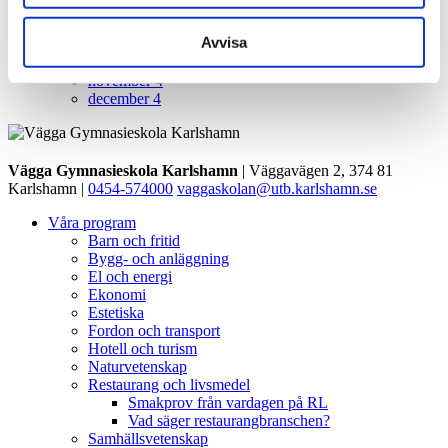
augusti
1
Avvisa
september
1
oktober
1
november
4
december
4
Vägga Gymnasieskola Karlshamn
| Väggavägen 2, 374 81
Karlshamn |
0454-574000
vaggaskolan@utb.karlshamn.se
Våra program
Barn och fritid
Bygg- och anläggning
El och energi
Ekonomi
Estetiska
Fordon och transport
Hotell och turism
Naturvetenskap
Restaurang och livsmedel
Smakprov från vardagen på RL
Vad säger restaurangbranschen?
Samhällsvetenskap