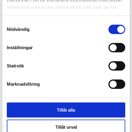
Dessa kan i sin tur kombinera informationen med annan
mars
4
information som du har tillhandahållit eller som de har
april
2
samlat in när du har använt deras tjänster.
maj
1
juni
5
Samtyckesval
augusti
3
Nödvändig
september
1
oktober
5
november
1
Inställningar
2019
33
januari
2
Statistik
februari
1
mars
4
april
2
maj
6
Marknadsföring
juni
3
juli
1
augusti
2
september
2
oktober
1
Tillåt alla
november
5
december
4
Tillåt urval
2018
11