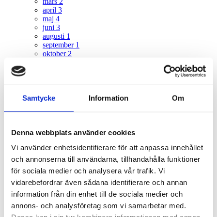
mars
2
april
3
maj
4
juni
3
augusti
1
september
1
oktober
2
november
2
december
1
2021
29
Samtycke
Information
Om
januari
1
februari
3
mars
5
april
6
Denna webbplats använder cookies
maj
4
Vi använder enhetsidentifierare för att anpassa innehållet
juni
4
augusti
2
och annonserna till användarna, tillhandahålla funktioner
oktober
1
för sociala medier och analysera vår trafik. Vi
november
2
vidarebefordrar även sådana identifierare och annan
december
1
information från din enhet till de sociala medier och
2020
24
annons- och analysföretag som vi samarbetar med.
februari
2