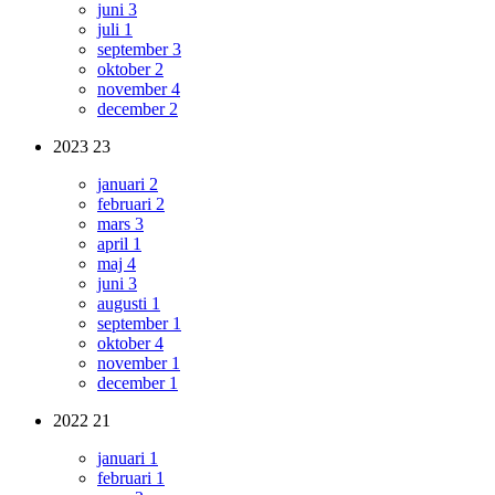
juni
3
juli
1
september
3
oktober
2
november
4
december
2
2023
23
januari
2
februari
2
mars
3
april
1
maj
4
juni
3
augusti
1
september
1
oktober
4
november
1
december
1
2022
21
januari
1
februari
1