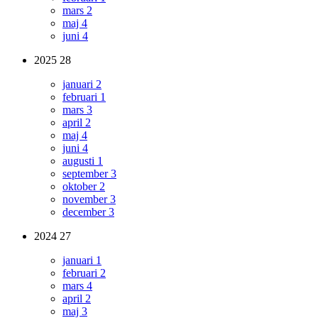
mars
2
maj
4
juni
4
2025
28
januari
2
februari
1
mars
3
april
2
maj
4
juni
4
augusti
1
september
3
oktober
2
november
3
december
3
2024
27
januari
1
februari
2
mars
4
april
2
maj
3