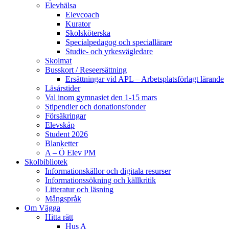
Elevhälsa
Elevcoach
Kurator
Skolsköterska
Specialpedagog och speciallärare
Studie- och yrkesvägledare
Skolmat
Busskort / Reseersättning
Ersättningar vid APL – Arbetsplatsförlagt lärande
Läsårstider
Val inom gymnasiet den 1-15 mars
Stipendier och donationsfonder
Försäkringar
Elevskåp
Student 2026
Blanketter
A – Ö Elev PM
Skolbibliotek
Informationskällor och digitala resurser
Informationssökning och källkritik
Litteratur och läsning
Mångspråk
Om Vägga
Hitta rätt
Hus A