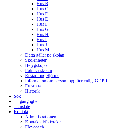
Hus B
Hus C
Hus D
Hus E
Hus F
Hus G
Hus H
Hus I
Hus J
Hus M
Detta gäller på skolan
Skolenheter
Betygskopia
Politik i skolan
Restaurang Sjöbris
Information om personuppgifter enligt GDPR
Erasmus+
Historik
Sök
Tillgänglighet
Translate
Kontakt
Administrationen
Kontakta biblioteket
Elevcoach