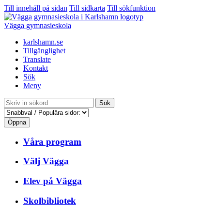
Till innehåll på sidan
Till sidkarta
Till sökfunktion
Vägga gymnasieskola
karlshamn.se
Tillgänglighet
Translate
Kontakt
Sök
Meny
Sök
Öppna
Våra program
Välj Vägga
Elev på Vägga
Skolbibliotek