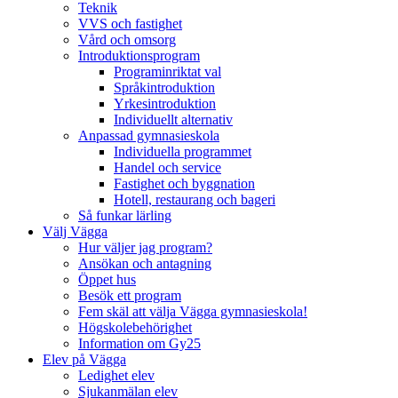
Teknik
VVS och fastighet
Vård och omsorg
Introduktionsprogram
Programinriktat val
Språkintroduktion
Yrkesintroduktion
Individuellt alternativ
Anpassad gymnasieskola
Individuella programmet
Handel och service
Fastighet och byggnation
Hotell, restaurang och bageri
Så funkar lärling
Välj Vägga
Hur väljer jag program?
Ansökan och antagning
Öppet hus
Besök ett program
Fem skäl att välja Vägga gymnasieskola!
Högskolebehörighet
Information om Gy25
Elev på Vägga
Ledighet elev
Sjukanmälan elev