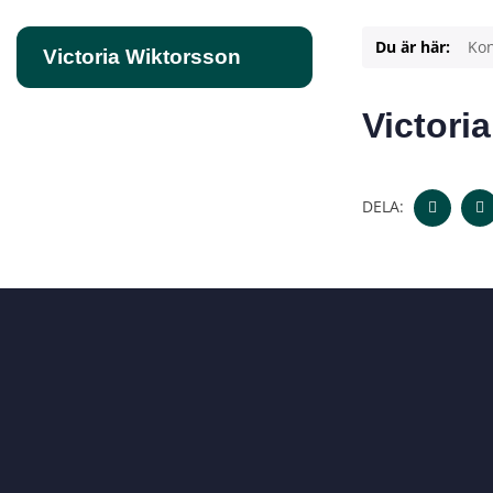
Du är här:
Kon
Victoria Wiktorsson
Victori
DELA: