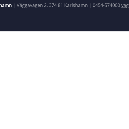
shamn
| Väggavägen 2, 374 81 Karlshamn |
0454-574000
vag