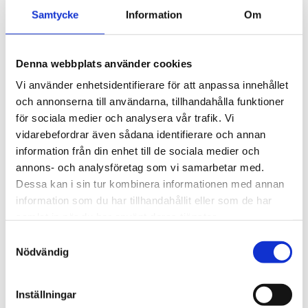
Naturvetenskap
Samtycke
Information
Om
Restaurang och livsmedel
Smakprov från vardagen på RL
Vad säger restaurangbranschen?
Samhällsvetenskap
Denna webbplats använder cookies
Teknik
VVS och fastighet
Vi använder enhetsidentifierare för att anpassa innehållet
Vård och omsorg
och annonserna till användarna, tillhandahålla funktioner
Introduktionsprogram
Programinriktat val
för sociala medier och analysera vår trafik. Vi
Språkintroduktion
vidarebefordrar även sådana identifierare och annan
Yrkesintroduktion
information från din enhet till de sociala medier och
Individuellt alternativ
Anpassad gymnasieskola
annons- och analysföretag som vi samarbetar med.
Individuella programmet
Dessa kan i sin tur kombinera informationen med annan
Handel och service
information som du har tillhandahållit eller som de har
Fastighet och byggnation
Hotell, restaurang och bageri
samlat in när du har använt deras tjänster.
Så funkar lärling
Samtyckesval
Välj Vägga
Hur väljer jag program?
Nödvändig
Ansökan och antagning
Öppet hus
Besök ett program
Inställningar
Fem skäl att välja Vägga gymnasieskola!