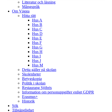
Litteratur och läsning
Mångspråk
Om Vägga
Hitta rätt
Hus A
Hus B
Hus C
Hus D
Hus E
Hus F
Hus G
Hus H
Hus I
Hus J
Hus M
Detta gäller på skolan
Skolenheter
Betygskopia
Politik i skolan
Restaurang Sjöbris
Information om personuppgifter enligt GDPR
Erasmus+
Historik
Sök
Tillgänglighet