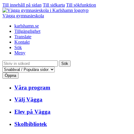
Till innehåll på sidan
Till sidkarta
Till sökfunktion
Vägga gymnasieskola
karlshamn.se
Tillgänglighet
Translate
Kontakt
Sök
Meny
Sök
Öppna
Våra program
Välj Vägga
Elev på Vägga
Skolbibliotek