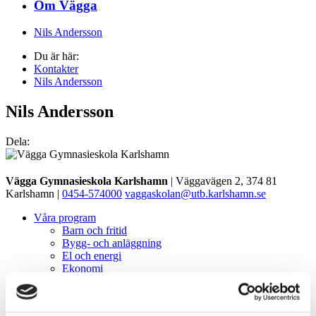
Om Vägga
Nils Andersson
Du är här:
Kontakter
Nils Andersson
Nils Andersson
Dela:
Vägga Gymnasieskola Karlshamn
| Väggavägen 2, 374 81
Karlshamn |
0454-574000
vaggaskolan@utb.karlshamn.se
Våra program
Barn och fritid
Bygg- och anläggning
El och energi
Ekonomi
Estetiska
Fordon och transport
Hotell och turism