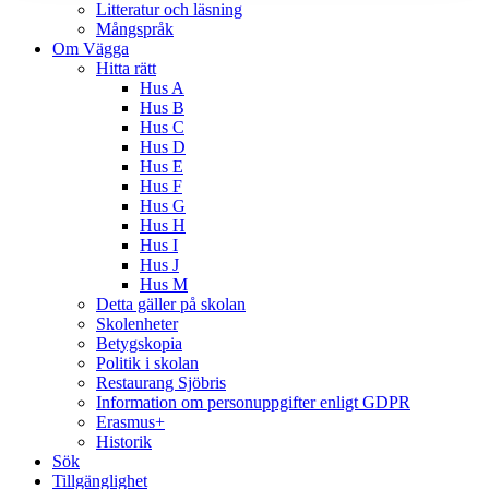
Litteratur och läsning
Mångspråk
Om Vägga
Hitta rätt
Hus A
Hus B
Hus C
Hus D
Hus E
Hus F
Hus G
Hus H
Hus I
Hus J
Hus M
Detta gäller på skolan
Skolenheter
Betygskopia
Politik i skolan
Restaurang Sjöbris
Information om personuppgifter enligt GDPR
Erasmus+
Historik
Sök
Tillgänglighet