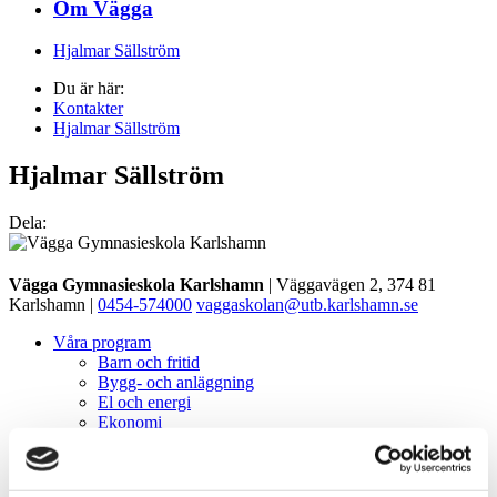
Om Vägga
Hjalmar Sällström
Du är här:
Kontakter
Hjalmar Sällström
Hjalmar Sällström
Dela:
Vägga Gymnasieskola Karlshamn
| Väggavägen 2, 374 81
Karlshamn |
0454-574000
vaggaskolan@utb.karlshamn.se
Våra program
Barn och fritid
Bygg- och anläggning
El och energi
Ekonomi
Estetiska
Fordon och transport
Hotell och turism