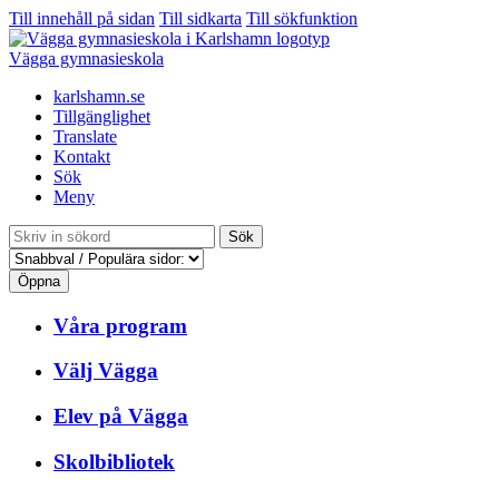
Till innehåll på sidan
Till sidkarta
Till sökfunktion
Vägga gymnasieskola
karlshamn.se
Tillgänglighet
Translate
Kontakt
Sök
Meny
Sök
Öppna
Våra program
Välj Vägga
Elev på Vägga
Skolbibliotek