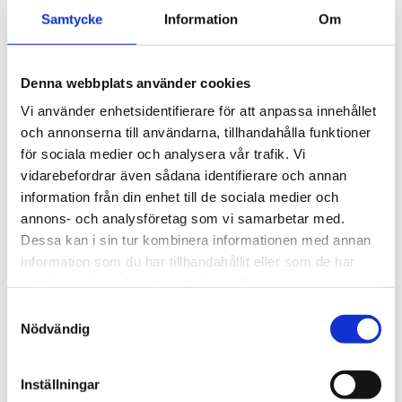
Naturvetenskap
Samtycke
Information
Om
Restaurang och livsmedel
Smakprov från vardagen på RL
Vad säger restaurangbranschen?
Samhällsvetenskap
Denna webbplats använder cookies
Teknik
VVS och fastighet
Vi använder enhetsidentifierare för att anpassa innehållet
Vård och omsorg
och annonserna till användarna, tillhandahålla funktioner
Introduktionsprogram
Programinriktat val
för sociala medier och analysera vår trafik. Vi
Språkintroduktion
vidarebefordrar även sådana identifierare och annan
Yrkesintroduktion
information från din enhet till de sociala medier och
Individuellt alternativ
Anpassad gymnasieskola
annons- och analysföretag som vi samarbetar med.
Individuella programmet
Dessa kan i sin tur kombinera informationen med annan
Handel och service
information som du har tillhandahållit eller som de har
Fastighet och byggnation
Hotell, restaurang och bageri
samlat in när du har använt deras tjänster.
Så funkar lärling
Samtyckesval
Välj Vägga
Hur väljer jag program?
Nödvändig
Ansökan och antagning
Öppet hus
Besök ett program
Inställningar
Fem skäl att välja Vägga gymnasieskola!