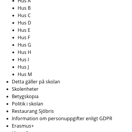
Hus A
Hus B
Hus C
Hus D
Hus E
Hus F
Hus G
Hus H
Hus I
Hus J
Hus M
Detta gäller på skolan
Skolenheter
Betygskopia
Politik i skolan
Restaurang Sjöbris
Information om personuppgifter enligt GDPR
Erasmus+