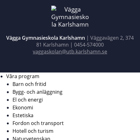
Vägga Gymnasieskola Karlshamn
| Väggavägen 2, 374
81 Karlshamn |
0454-574000
vaggaskolan@utb.karlshamn.se
Våra program
Barn och fritid
Bygg- och anläggning
El och energi
Ekonomi
Estetiska
Fordon och transport
Hotell och turism
Naturvetenskap