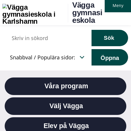
Vägga
Meny
gymnasi
eskola
Sök
Öppna
Våra program
Välj Vägga
Elev på Vägga