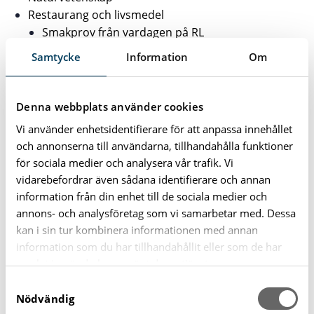
Restaurang och livsmedel
Smakprov från vardagen på RL
Vad säger restaurangbranschen?
Samtycke
Information
Om
Samhällsvetenskap
Teknik
VVS och fastighet
Denna webbplats använder cookies
Vård och omsorg
Vi använder enhetsidentifierare för att anpassa innehållet
Introduktionsprogram
och annonserna till användarna, tillhandahålla funktioner
Programinriktat val
för sociala medier och analysera vår trafik. Vi
Språkintroduktion
vidarebefordrar även sådana identifierare och annan
Yrkesintroduktion
information från din enhet till de sociala medier och
Individuellt alternativ
annons- och analysföretag som vi samarbetar med. Dessa
Anpassad gymnasieskola
kan i sin tur kombinera informationen med annan
Individuella programmet
information som du har tillhandahållit eller som de har
Handel och service
samlat in när du har använt deras tjänster.
Fastighet och byggnation
S
Hotell, restaurang och bageri
Nödvändig
a
Så funkar lärling