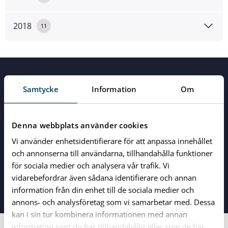
2018
11
Samtycke
Information
Om
Denna webbplats använder cookies
Vi använder enhetsidentifierare för att anpassa innehållet
och annonserna till användarna, tillhandahålla funktioner
Vägga Gymnasieskola Karlshamn
| Väggavägen 2, 374
för sociala medier och analysera vår trafik. Vi
81 Karlshamn |
0454-574000
vidarebefordrar även sådana identifierare och annan
vaggaskolan@utb.karlshamn.se
information från din enhet till de sociala medier och
annons- och analysföretag som vi samarbetar med. Dessa
kan i sin tur kombinera informationen med annan
Close menu
information som du har tillhandahållit eller som de har