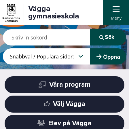
Vägga
gymnasieskola
Meny
Sök
Öppna
Våra program
Välj Vägga
Elev på Vägga