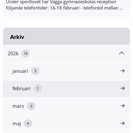
Under sportlovet har Vägga gymnasieskolas reception
följande telefontider: 16-18 februari - telefontid mellan kl.
08:00-12:00 19-20 februari - ing...
Arkiv
2026
14
januari
3
februari
1
mars
2
maj
4