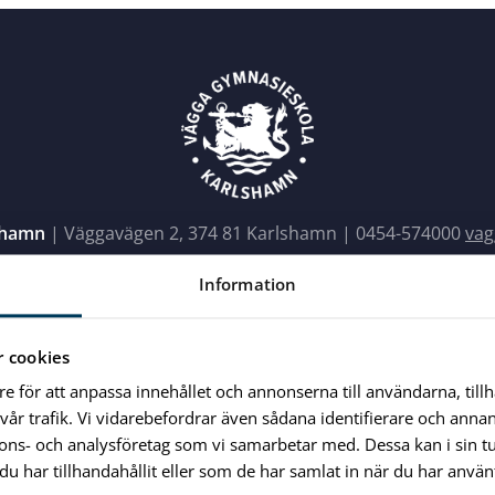
shamn
| Väggavägen 2, 374 81 Karlshamn |
0454-574000
vag
Information
 cookies
re för att anpassa innehållet och annonserna till användarna, till
vår trafik. Vi vidarebefordrar även sådana identifierare och anna
nnons- och analysföretag som vi samarbetar med. Dessa kan i sin 
har tillhandahållit eller som de har samlat in när du har använt