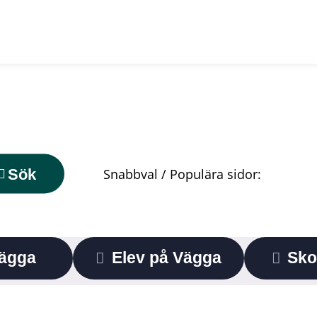
Sök
Vägga
Elev på Vägga
Sko