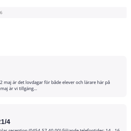
26
 maj är det lovdagar för både elever och lärare här på
en den 5 maj är vi tillgäng...
21/4
reception (0454-57 40 00) följande telefontider: 14 - 16