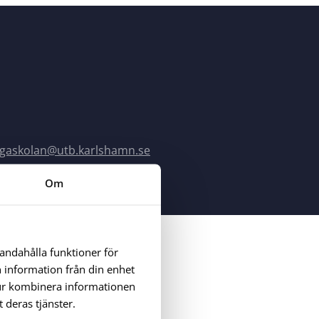
gaskolan@utb.karlshamn.se
Om
handahålla funktioner för
n information från din enhet
tur kombinera informationen
 deras tjänster.