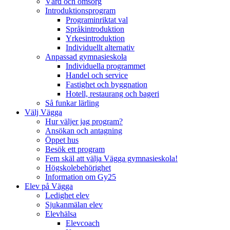
Vård och omsorg
Introduktionsprogram
Programinriktat val
Språkintroduktion
Yrkesintroduktion
Individuellt alternativ
Anpassad gymnasieskola
Individuella programmet
Handel och service
Fastighet och byggnation
Hotell, restaurang och bageri
Så funkar lärling
Välj Vägga
Hur väljer jag program?
Ansökan och antagning
Öppet hus
Besök ett program
Fem skäl att välja Vägga gymnasieskola!
Högskolebehörighet
Information om Gy25
Elev på Vägga
Ledighet elev
Sjukanmälan elev
Elevhälsa
Elevcoach