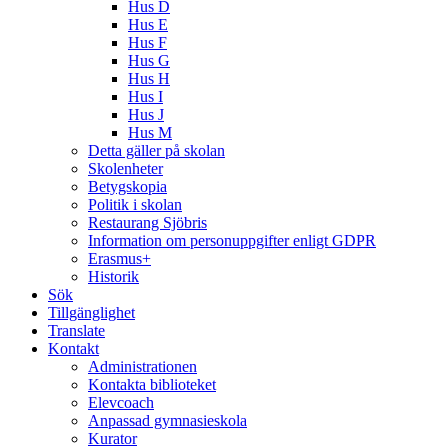
Hus D
Hus E
Hus F
Hus G
Hus H
Hus I
Hus J
Hus M
Detta gäller på skolan
Skolenheter
Betygskopia
Politik i skolan
Restaurang Sjöbris
Information om personuppgifter enligt GDPR
Erasmus+
Historik
Sök
Tillgänglighet
Translate
Kontakt
Administrationen
Kontakta biblioteket
Elevcoach
Anpassad gymnasieskola
Kurator