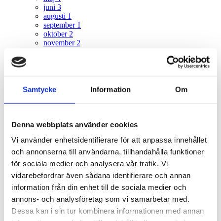
juni
3
augusti
1
september
1
oktober
2
november
2
december
1
2021
29
januari
1
Samtycke
Information
Om
februari
3
mars
5
april
6
maj
4
Denna webbplats använder cookies
juni
4
augusti
2
Vi använder enhetsidentifierare för att anpassa innehållet
oktober
1
och annonserna till användarna, tillhandahålla funktioner
november
2
för sociala medier och analysera vår trafik. Vi
december
1
vidarebefordrar även sådana identifierare och annan
2020
24
information från din enhet till de sociala medier och
februari
2
annons- och analysföretag som vi samarbetar med.
mars
4
Dessa kan i sin tur kombinera informationen med annan
april
2