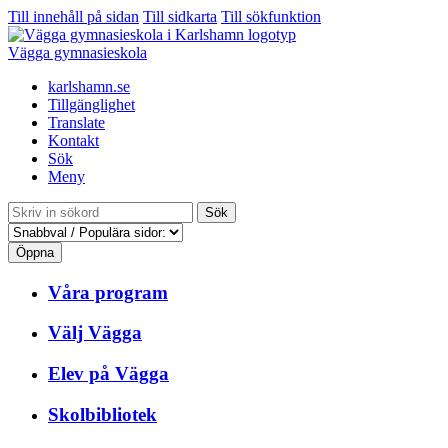
Till innehåll på sidan
Till sidkarta
Till sökfunktion
Vägga gymnasieskola
karlshamn.se
Tillgänglighet
Translate
Kontakt
Sök
Meny
Sök
Öppna
Våra program
Välj Vägga
Elev på Vägga
Skolbibliotek