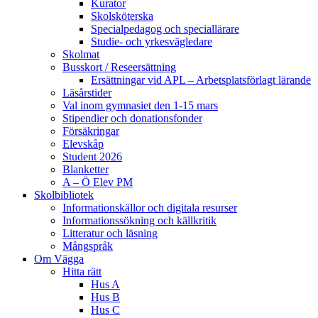
Kurator
Skolsköterska
Specialpedagog och speciallärare
Studie- och yrkesvägledare
Skolmat
Busskort / Reseersättning
Ersättningar vid APL – Arbetsplatsförlagt lärande
Läsårstider
Val inom gymnasiet den 1-15 mars
Stipendier och donationsfonder
Försäkringar
Elevskåp
Student 2026
Blanketter
A – Ö Elev PM
Skolbibliotek
Informationskällor och digitala resurser
Informationssökning och källkritik
Litteratur och läsning
Mångspråk
Om Vägga
Hitta rätt
Hus A
Hus B
Hus C