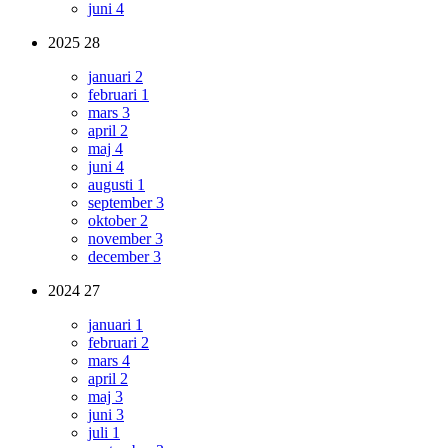
juni
4
2025
28
januari
2
februari
1
mars
3
april
2
maj
4
juni
4
augusti
1
september
3
oktober
2
november
3
december
3
2024
27
januari
1
februari
2
mars
4
april
2
maj
3
juni
3
juli
1