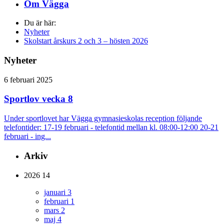
Om Vägga
Du är här:
Nyheter
Skolstart årskurs 2 och 3 – hösten 2026
Nyheter
6 februari 2025
Sportlov vecka 8
Under sportlovet har Vägga gymnasieskolas reception följande
telefontider: 17-19 februari - telefontid mellan kl. 08:00-12:00 20-21
februari - ing...
Arkiv
2026
14
januari
3
februari
1
mars
2
maj
4