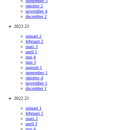
september
3
oktober
2
november
4
december
2
2023
23
januari
2
februari
2
mars
3
april
1
maj
4
juni
3
augusti
1
september
1
oktober
4
november
1
december
1
2022
21
januari
1
februari
1
mars
2
april
3
maj
4