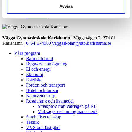
september
1
oktober
1
Avvisa
november
4
december
4
Vägga Gymnasieskola Karlshamn
| Väggavägen 2, 374 81
Karlshamn |
0454-574000
vaggaskolan@utb.karlshamn.se
Våra program
Barn och fritid
Bygg- och anläggning
El och energi
Ekonomi
Estetiska
Fordon och transport
Hotell och turism
Naturvetenskap
Restaurang och livsmedel
Smakprov från vardagen på RL
Vad säger restaurangbranschen?
Samhällsvetenskap
Teknik
VVS och fastighet