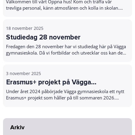
Anpassad gymnasieskola!
Välkommen till vårt Öppna hus! Kom och träffa vår
trevliga personal, känn atmosfären och kolla in skolan.
Lördagen den 22 november kl. 10:00 - 12:...
18 november 2025
Studiedag 28 november
Fredagen den 28 november har vi studiedag här på Vägga
gymnasieskola. Då vi fortbildar och utvecklar oss kan det
vara lite svårt att nå oss. Måndag...
3 november 2025
Erasmus+ projekt på Vägga
gymnasieskola
Under året 2024 påbörjade Vägga gymnasieskola ett nytt
Erasmus+ projekt som håller på till sommaren 2026.
Samarbetspartnerna är både skolor och organi...
Arkiv