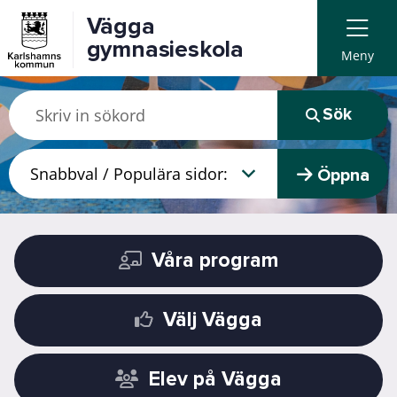
Vägga
gymnasieskola
Meny
Sök
Öppna
Våra program
Välj Vägga
Elev på Vägga