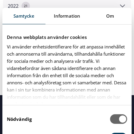
2022
21
Samtycke
Information
Om
2021
29
Denna webbplats använder cookies
2020
24
Vi använder enhetsidentifierare för att anpassa innehållet
och annonserna till användarna, tillhandahålla funktioner
2019
33
för sociala medier och analysera vår trafik. Vi
vidarebefordrar även sådana identifierare och annan
information från din enhet till de sociala medier och
2018
11
annons- och analysföretag som vi samarbetar med. Dessa
kan i sin tur kombinera informationen med annan
information som du har tillhandahållit eller som de har
samlat in när du har använt deras tjänster.
S
Nödvändig
a
m