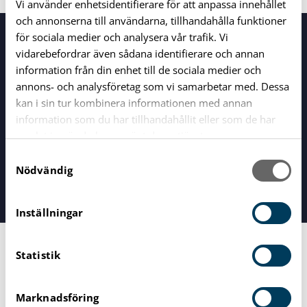
Vi använder enhetsidentifierare för att anpassa innehållet
och annonserna till användarna, tillhandahålla funktioner
för sociala medier och analysera vår trafik. Vi
vidarebefordrar även sådana identifierare och annan
information från din enhet till de sociala medier och
annons- och analysföretag som vi samarbetar med. Dessa
kan i sin tur kombinera informationen med annan
information som du har tillhandahållit eller som de har
samlat in när du har använt deras tjänster.
Vägga Gymnasieskola Karlshamn
| Väggavägen 2, 374
S
81 Karlshamn |
0454-574000
Nödvändig
a
vaggaskolan@utb.karlshamn.se
m
t
Inställningar
y
Close menu
c
Statistik
k
e
s
Marknadsföring
v