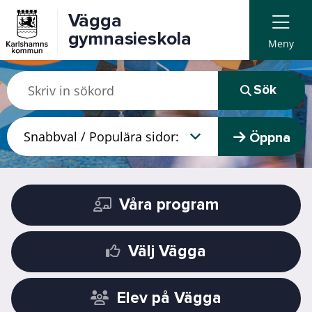
Vägga
gymnasieskola
Meny
Sök
Öppna
Våra program
Välj Vägga
Elev på Vägga