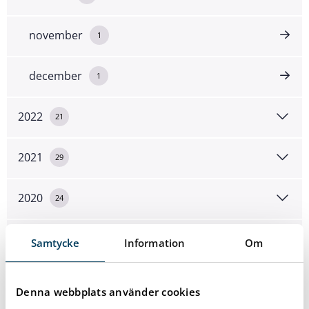
november
1
december
1
2022
21
2021
29
2020
24
2019
33
Samtycke
Information
Om
2018
11
Denna webbplats använder cookies