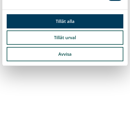
a
l
Tillåt alla
Tillåt urval
Avvisa