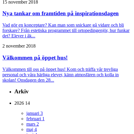
15 november 2018
Nya tankar om framtiden på inspirationsdagen
Vad gör en konceptare? Kan man som snickare gå vidare och bli
forskare? Från estetiska programmet till ortopedingenjör, hur funkar
det? Elever i åk...
2 november 2018
Välkommen på öppet hus!
Välkommen till oss på öppet hus! Kom och träffa vår trevliga
personal och våra härliga elever, känn atmosfären och kolla in
skolan! Onsdagen den 28...
Arkiv
2026
14
januari
3
februari
1
mars
2
maj
4