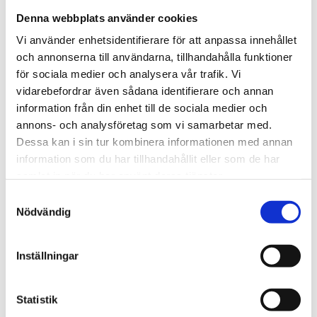
juni
3
Denna webbplats använder cookies
augusti
1
september
1
Vi använder enhetsidentifierare för att anpassa innehållet
oktober
2
och annonserna till användarna, tillhandahålla funktioner
november
2
december
1
för sociala medier och analysera vår trafik. Vi
vidarebefordrar även sådana identifierare och annan
2021
29
information från din enhet till de sociala medier och
januari
1
annons- och analysföretag som vi samarbetar med.
februari
3
Dessa kan i sin tur kombinera informationen med annan
mars
5
april
6
information som du har tillhandahållit eller som de har
maj
4
samlat in när du har använt deras tjänster.
juni
4
augusti
2
Samtyckesval
oktober
1
Nödvändig
november
2
december
1
Inställningar
2020
24
februari
2
mars
4
Statistik
april
2