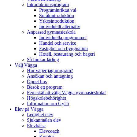
Introduktionsprogram
Programinriktat val
Språkintroduktion
Yrkesintroduktion
Individuellt alternativ
Anpassad gymnasieskola
Individuella programmet
Handel och service
Fastighet och byggnation
Hotell, restaurang och bageri
Så funkar lärling
Välj Vägga
Hur väljer jag program?
Ansökan och antagning
Öppet hus
Besök ett program
Fem skäl att välja Vägga gymnasieskola!
Högskolebehörighet
Information om Gy25
Elev på Vägga
Ledighet elev
Sjukanmälan elev
Elevhälsa
Elevcoach
Kurator