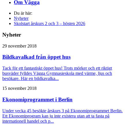
Om Vägga
Du är här:
Nyheter
Skolstart årskurs 2 och 3 – hösten 2026
Nyheter
29 november 2018
Bildkavalkad från öppet hus
Tack för ett fantastiskt öppet hus! Trots mörker och ett riktigt
busväder fylldes Vägga Gymnasieskola med värme, ljus och
besökare. Här en bildkavalka...
15 november 2018
Ekonomiprogrammet i Berlin
Under vecka 45 besökte årskurs 3 på Ekonomiprogrammet Berlin.
Ett Ekonomiprogram kan ju inte existera utan att ta fasta på
internationell handel och p...