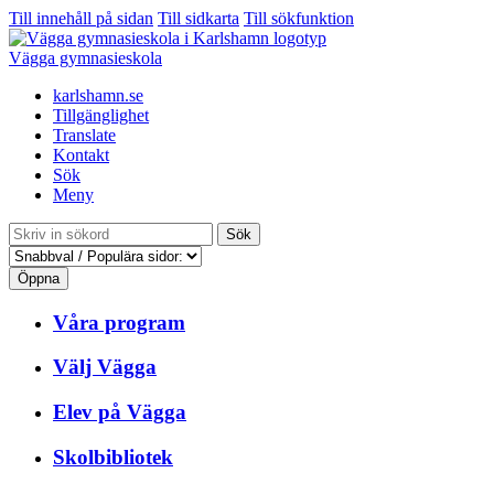
Till innehåll på sidan
Till sidkarta
Till sökfunktion
Vägga gymnasieskola
karlshamn.se
Tillgänglighet
Translate
Kontakt
Sök
Meny
Sök
Öppna
Våra program
Välj Vägga
Elev på Vägga
Skolbibliotek