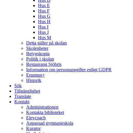
Hus D
Hus E
Hus F
Hus G
Hus H
Hus I
Hus J
Hus M
Detta gäller på skolan
Skolenheter
Betygskopia
Politik i skolan
Restaurang Sjöbris
Information om personuppgifter enligt GDPR
Erasmus+
Historik
Sök
Tillgänglighet
Translate
Kontakt
Administrationen
Kontakta biblioteket
Elevcoach
Anpassad gymnasieskola
Kurator