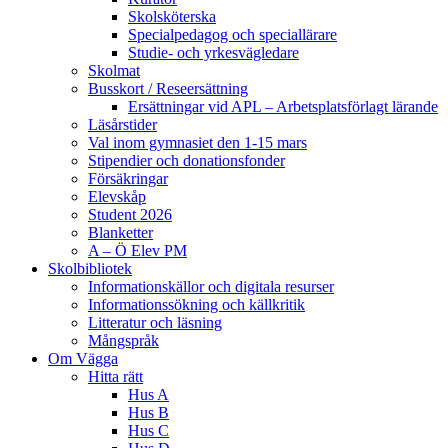
Skolsköterska
Specialpedagog och speciallärare
Studie- och yrkesvägledare
Skolmat
Busskort / Reseersättning
Ersättningar vid APL – Arbetsplatsförlagt lärande
Läsårstider
Val inom gymnasiet den 1-15 mars
Stipendier och donationsfonder
Försäkringar
Elevskåp
Student 2026
Blanketter
A – Ö Elev PM
Skolbibliotek
Informationskällor och digitala resurser
Informationssökning och källkritik
Litteratur och läsning
Mångspråk
Om Vägga
Hitta rätt
Hus A
Hus B
Hus C