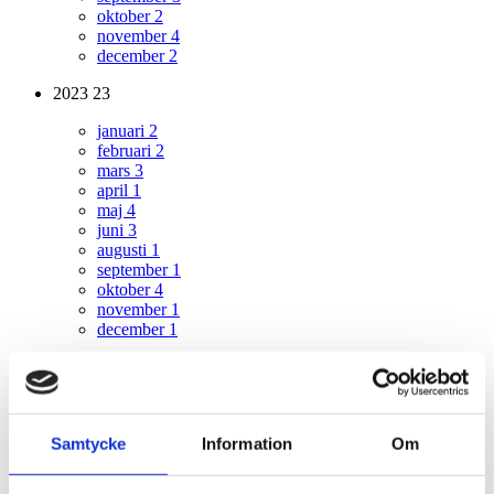
oktober
2
november
4
december
2
2023
23
januari
2
februari
2
mars
3
april
1
maj
4
juni
3
augusti
1
september
1
oktober
4
november
1
december
1
2022
21
januari
1
februari
1
Samtycke
Information
Om
mars
2
april
3
maj
4