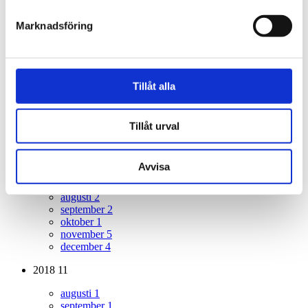
maj
1
juni
5
Marknadsföring
augusti
3
september
1
oktober
5
november
1
Tillåt alla
2019
33
januari
2
februari
1
Tillåt urval
mars
4
april
2
maj
6
Avvisa
juni
3
juli
1
augusti
2
september
2
oktober
1
november
5
december
4
2018
11
augusti
1
september
1