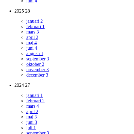
juni
4
2025
28
januari
2
februari
1
mars
3
april
2
maj
4
juni
4
augusti
1
september
3
oktober
2
november
3
december
3
2024
27
januari
1
februari
2
mars
4
april
2
maj
3
juni
3
juli
1
september
3