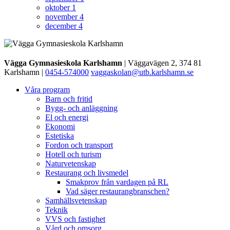
oktober
1
november
4
december
4
Vägga Gymnasieskola Karlshamn
| Väggavägen 2, 374 81
Karlshamn |
0454-574000
vaggaskolan@utb.karlshamn.se
Våra program
Barn och fritid
Bygg- och anläggning
El och energi
Ekonomi
Estetiska
Fordon och transport
Hotell och turism
Naturvetenskap
Restaurang och livsmedel
Smakprov från vardagen på RL
Vad säger restaurangbranschen?
Samhällsvetenskap
Teknik
VVS och fastighet
Vård och omsorg