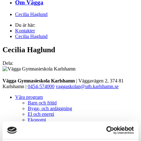
Om Vägga
Cecilia Haglund
Du är här:
Kontakter
Cecilia Haglund
Cecilia Haglund
Dela:
Vägga Gymnasieskola Karlshamn
| Väggavägen 2, 374 81
Karlshamn |
0454-574000
vaggaskolan@utb.karlshamn.se
Våra program
Barn och fritid
Bygg- och anläggning
El och energi
Ekonomi
Estetiska
Fordon och transport
Hotell och turism