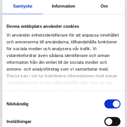
Naturvetenskap
Samtycke
Information
Om
Restaurang och livsmedel
Smakprov från vardagen på RL
Vad säger restaurangbranschen?
Samhällsvetenskap
Denna webbplats använder cookies
Teknik
VVS och fastighet
Vi använder enhetsidentifierare för att anpassa innehållet
Vård och omsorg
och annonserna till användarna, tillhandahålla funktioner
Introduktionsprogram
Programinriktat val
för sociala medier och analysera vår trafik. Vi
Språkintroduktion
vidarebefordrar även sådana identifierare och annan
Yrkesintroduktion
information från din enhet till de sociala medier och
Individuellt alternativ
Anpassad gymnasieskola
annons- och analysföretag som vi samarbetar med.
Individuella programmet
Dessa kan i sin tur kombinera informationen med annan
Handel och service
information som du har tillhandahållit eller som de har
Fastighet och byggnation
Hotell, restaurang och bageri
samlat in när du har använt deras tjänster.
Så funkar lärling
Samtyckesval
Välj Vägga
Hur väljer jag program?
Nödvändig
Ansökan och antagning
Öppet hus
Besök ett program
Inställningar
Fem skäl att välja Vägga gymnasieskola!