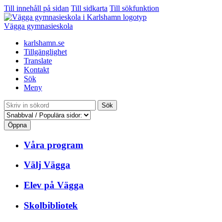
Till innehåll på sidan
Till sidkarta
Till sökfunktion
Vägga gymnasieskola
karlshamn.se
Tillgänglighet
Translate
Kontakt
Sök
Meny
Sök
Öppna
Våra program
Välj Vägga
Elev på Vägga
Skolbibliotek