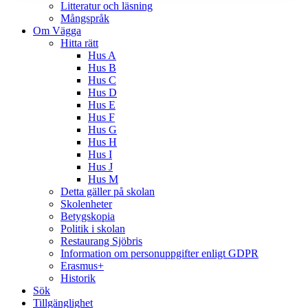
Litteratur och läsning
Mångspråk
Om Vägga
Hitta rätt
Hus A
Hus B
Hus C
Hus D
Hus E
Hus F
Hus G
Hus H
Hus I
Hus J
Hus M
Detta gäller på skolan
Skolenheter
Betygskopia
Politik i skolan
Restaurang Sjöbris
Information om personuppgifter enligt GDPR
Erasmus+
Historik
Sök
Tillgänglighet